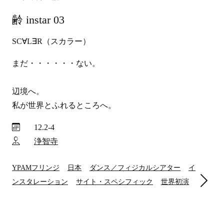
齢 instar 03
SC∀L∃R（スカラー）
まだ・・・・・・ない。

辺境へ。

私が世界とふれるところへ。
12.2-4
浄智寺
YPAMフリンジ
日本
ダンス／フィジカルシアター
イ
ンスタレーション
サイト・スペシフィック
世界初演