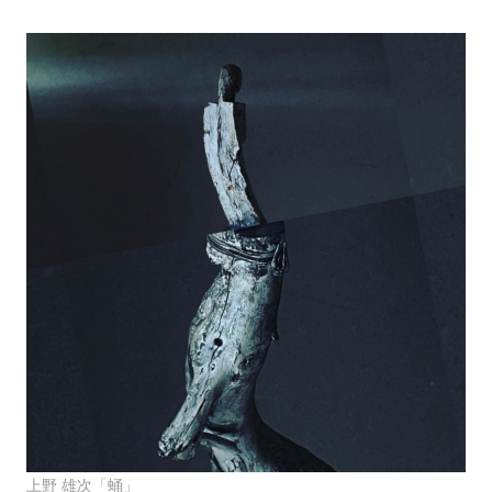
上野 雄次「蛹」