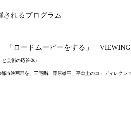
開催されるプログラム
試 「ロードムービーをする」 VIEWING
市と芸術の応答体）
の都市映画群を、三宅唱、藤原徹平、平倉圭のコ・ディレクシ